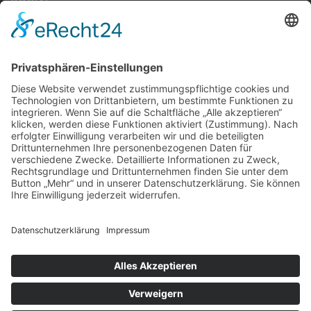
SOCIAL
FRIENDS
berlin-monster-art.com
Copyright 2026 ©
RONTOOL