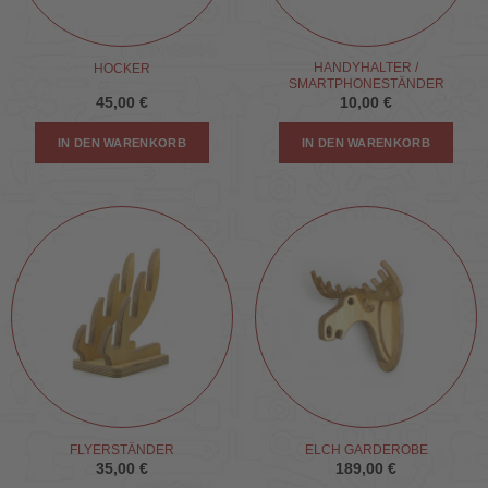
der
Produktseite
gewählt
HANDYHALTER /
HOCKER
SMARTPHONESTÄNDER
werden
45,00
€
10,00
€
IN DEN WARENKORB
IN DEN WARENKORB
FLYERSTÄNDER
ELCH GARDEROBE
35,00
€
189,00
€