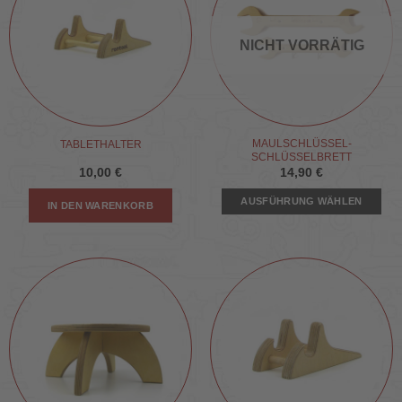
NICHT VORRÄTIG
MAULSCHLÜSSEL-
TABLETHALTER
SCHLÜSSELBRETT
10,00
€
14,90
€
AUSFÜHRUNG WÄHLEN
IN DEN WARENKORB
Dieses
Produkt
weist
mehrere
Varianten
auf.
Die
Optionen
können
auf