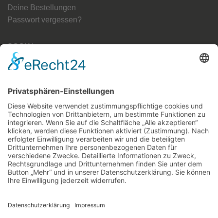
Deine Bestellungen
Passwort vergessen?
SOCIAL
FRIENDS
berlin-monster-art.com