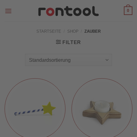
Zum
0
Inhalt
springen
STARTSEITE
/
SHOP
/
ZAUBER
FILTER