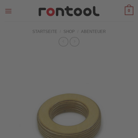
Zum
0
Inhalt
springen
STARTSEITE
/
SHOP
/
ABENTEUER