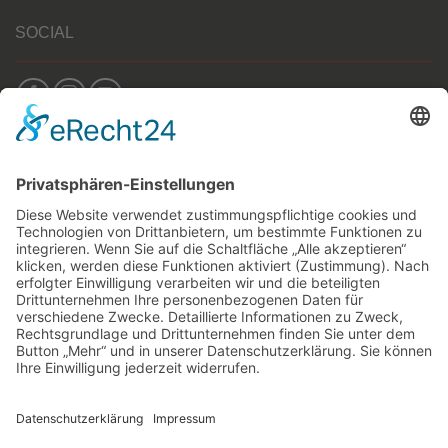
SOCIAL
FRIENDS
berlin-monster-art.com
Copyright 2026 ©
RONTOOL