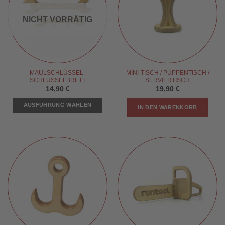
NICHT VORRÄTIG
MAULSCHLÜSSEL-
MINI-TISCH / PUPPENTISCH /
SCHLÜSSELBRETT
SERVIERTISCH
14,90
€
19,90
€
AUSFÜHRUNG WÄHLEN
IN DEN WARENKORB
Dieses
Produkt
weist
mehrere
Varianten
auf.
Die
Optionen
können
auf