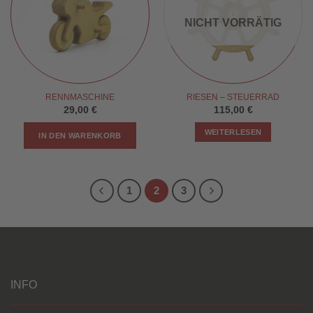
NICHT VORRÄTIG
RENNMASCHINE
RIESEN – STEUERRAD
29,00
€
115,00
€
WEITERLESEN
IN DEN WARENKORB
1
2
3
INFO