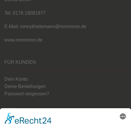
Tel. 0176 19081977
E-Mail: ronnythielemann@ronronron.de
www.ronronron.de
FÜR KUNDEN
Dein Konto
Deine Bestellungen
Passwort vergessen?
SOCIAL