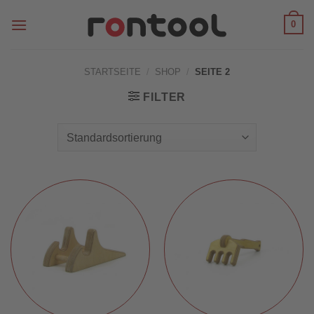
Zum
0
Inhalt
springen
STARTSEITE
/
SHOP
/
SEITE 2
FILTER